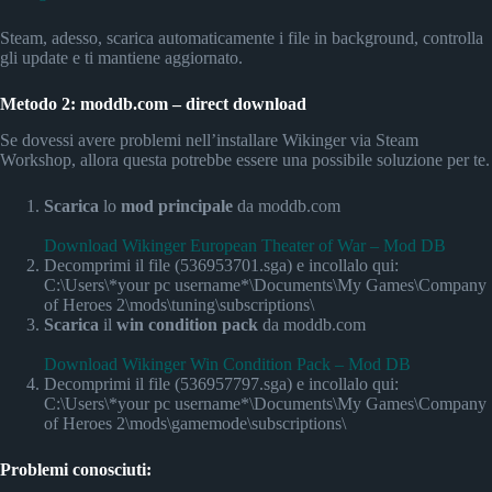
Steam, adesso, scarica automaticamente i file in background, controlla
gli update e ti mantiene aggiornato.
Metodo 2: moddb.com – direct download
Se dovessi avere problemi nell’installare Wikinger via Steam
Workshop, allora questa potrebbe essere una possibile soluzione per te.
Scarica
lo
mod principale
da moddb.com
Download Wikinger European Theater of War – Mod DB
Decomprimi il file (536953701.sga) e incollalo qui:
C:\Users\*your pc username*\Documents\My Games\Company
of Heroes 2\mods\tuning\subscriptions\
Scarica
il
win condition pack
da moddb.com
Download Wikinger Win Condition Pack – Mod DB
Decomprimi il file (536957797.sga) e incollalo qui:
C:\Users\*your pc username*\Documents\My Games\Company
of Heroes 2\mods\gamemode\subscriptions\
Problemi conosciuti: